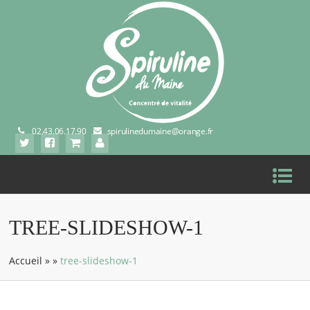
02.43.06.17.90
spirulinedumaine@orange.fr
TREE-SLIDESHOW-1
Accueil
»
»
tree-slideshow-1