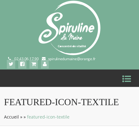
02.43.06.17.90
spirulinedumaine@orange.fr
FEATURED-ICON-TEXTILE
Accueil
»
»
featured-icon-textile