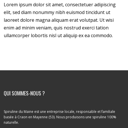
Lorem ipsum dolor sit amet, consectetuer adipiscing
elit, sed diam nonummy nibh euismod tincidunt ut
laoreet dolore magna aliquam erat volutpat. Ut wisi
enim ad minim veniam, quis nostrud exerci tation
ullamcorper lobortis nisl ut aliquip ex ea commodo.
QUI SOMMES-NOUS ?
Spiruline du Maine est une entreprise locale, responsable et familiale
basée à Craon en Mayenne (53). Nous produisons une spiruline 100%
naturelle.