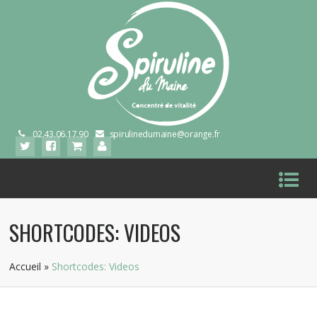
02.43.06.17.90
spirulinedumaine@orange.fr
SHORTCODES: VIDEOS
Accueil
»
Shortcodes: Videos