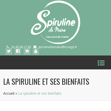
02.43.06.17.90
spirulinedumaine@orange.fr
LA SPIRULINE ET SES BIENFAITS
Accueil
»
La spiruline et ses bienfaits