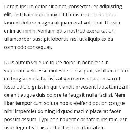
Lorem ipsum dolor sit amet, consectetuer
adipiscing
elit
, sed diam nonummy nibh euismod tincidunt ut
laoreet dolore magna aliquam erat volutpat. Ut wisi
enim ad minim veniam, quis nostrud exerci tation
ullamcorper suscipit lobortis nisl ut aliquip ex ea
commodo consequat.
Duis autem vel eum iriure dolor in hendrerit in
vulputate velit esse molestie consequat, vel illum dolore
eu feugiat nulla facilisis at vero eros et accumsan et
iusto odio dignissim qui blandit praesent luptatum zzril
delenit augue duis dolore te feugait nulla facilisi.
Nam
liber tempor
cum soluta nobis eleifend option congue
nihil imperdiet doming id quod mazim placerat facer
possim assum. Typi non habent claritatem insitam; est
usus legentis in iis qui facit eorum claritatem.