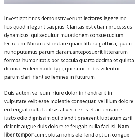
Investigationes demonstraverunt
lectores legere
me
lius quod ii legunt saepius. Claritas est etiam processus
dynamicus, qui sequitur mutationem consuetudium
lectorum. Mirum est notare quam littera gothica, quam
nunc putamus parum claram,anteposuerit litterarum
formas humanitatis per seacula quarta decima et quinta
decima. Eodem modo typi, qui nunc nobis videntur
parum clari, fiant sollemnes in futurum.
Duis autem vel eum iriure dolor in hendrerit in
vulputate velit esse molestie consequat, vel illum dolore
eu feugiat nulla facilisis at vero eros et accumsan et
iusto odio dignissim qui blandit praesent luptatum zzril
delenit augue duis dolore te feugait nulla facilisi.
Nam
liber tempor
cum soluta nobis eleifend option congue