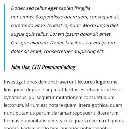
D
onec sed tellus eget sapien fringilla
nonummy.
Suspendisse quam sem, consequat at,
commodo vitae, feugiat in, nunc. Morbi imperdiet
augue quis tellus. Lorem ipsum dolor sit amet.
Quisque aliquam. Donec faucibus.
Lorem ipsum
dolor sit amet, consectetuer adipiscing elit.
John Doe, CEO PremiumCoding
Investigationes demonstraverunt
lectores legere
me
lius quod ii legunt saepius. Claritas est etiam processus
dynamicus, qui sequitur mutationem consuetudium
lectorum. Mirum est notare quam littera gothica, quam
nunc putamus parum claram,anteposuerit litterarum
formas humanitatis per seacula quarta decima et quinta
decima. Eodem modo typi, qui nunc nobis videntur