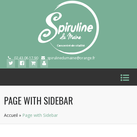
02.43.06.17.90
spirulinedumaine@orange.fr
PAGE WITH SIDEBAR
Accueil
»
Page with Sidebar