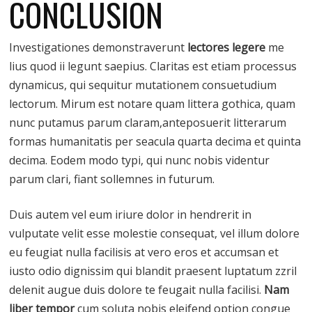
CONCLUSION
Investigationes demonstraverunt
lectores legere
me
lius quod ii legunt saepius. Claritas est etiam processus
dynamicus, qui sequitur mutationem consuetudium
lectorum. Mirum est notare quam littera gothica, quam
nunc putamus parum claram,anteposuerit litterarum
formas humanitatis per seacula quarta decima et quinta
decima. Eodem modo typi, qui nunc nobis videntur
parum clari, fiant sollemnes in futurum.
Duis autem vel eum iriure dolor in hendrerit in
vulputate velit esse molestie consequat, vel illum dolore
eu feugiat nulla facilisis at vero eros et accumsan et
iusto odio dignissim qui blandit praesent luptatum zzril
delenit augue duis dolore te feugait nulla facilisi.
Nam
liber tempor
cum soluta nobis eleifend option congue