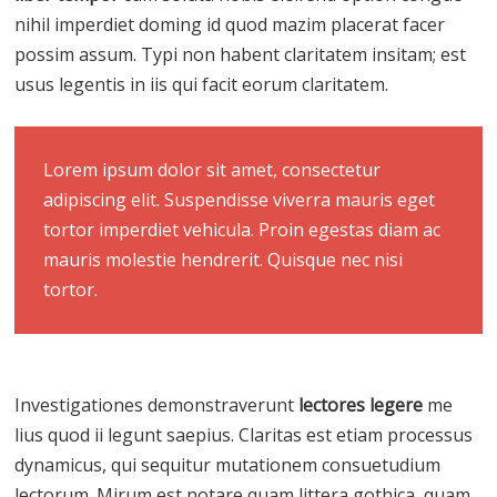
nihil imperdiet doming id quod mazim placerat facer
possim assum. Typi non habent claritatem insitam; est
usus legentis in iis qui facit eorum claritatem.
Lorem ipsum dolor sit amet, consectetur
adipiscing elit. Suspendisse viverra mauris eget
tortor imperdiet vehicula. Proin egestas diam ac
mauris molestie hendrerit. Quisque nec nisi
tortor.
Investigationes demonstraverunt
lectores legere
me
lius quod ii legunt saepius. Claritas est etiam processus
dynamicus, qui sequitur mutationem consuetudium
lectorum. Mirum est notare quam littera gothica, quam