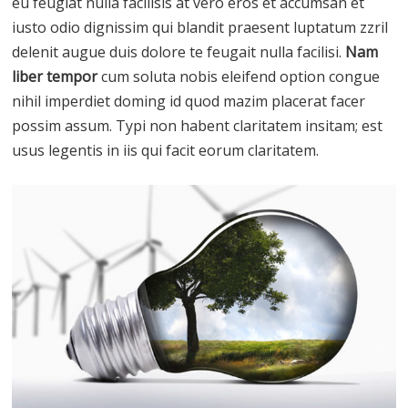
eu feugiat nulla facilisis at vero eros et accumsan et
iusto odio dignissim qui blandit praesent luptatum zzril
delenit augue duis dolore te feugait nulla facilisi.
Nam
liber tempor
cum soluta nobis eleifend option congue
nihil imperdiet doming id quod mazim placerat facer
possim assum. Typi non habent claritatem insitam; est
usus legentis in iis qui facit eorum claritatem.