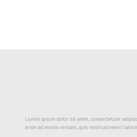
Lorem ipsum dolor sit amet, consectetuer adipisc
enim ad minim veniam, quis nostrud exerci tation 