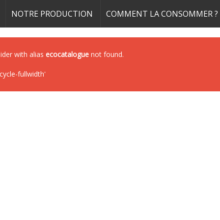
NOTRE PRODUCTION
COMMENT LA CONSOMMER ?
lider with alias
ecocatalogue
not found.
cle-fullwidth'