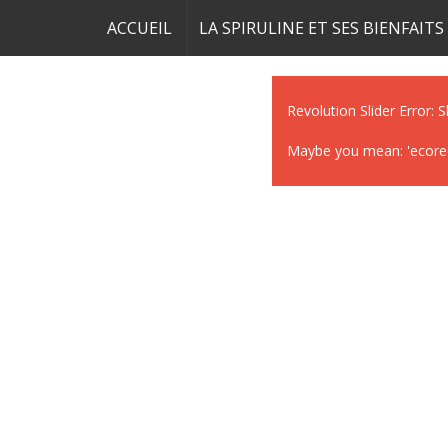
ACCUEIL
LA SPIRULINE ET SES BIENFAITS
Revolution Slider Error: S
Maybe you mean: 'ecorecy