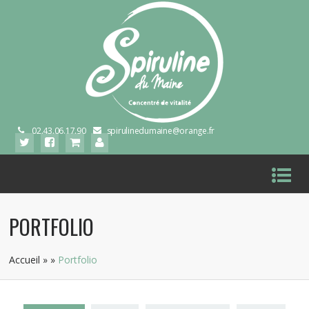
02.43.06.17.90
spirulinedumaine@orange.fr
PORTFOLIO
Accueil
»
»
Portfolio